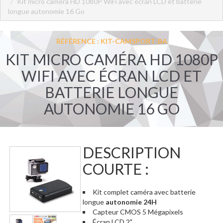
Kit micro caméra HD 1080P WiFi avec écran LCD et batterie
longue autonomie 16 Go
RÉFÉRENCE : KIT-CAMSPORT-BA
KIT MICRO CAMÉRA HD 1080P
WIFI AVEC ÉCRAN LCD ET
BATTERIE LONGUE
AUTONOMIE 16 GO
DESCRIPTION
COURTE :
Kit complet caméra avec batterie
longue
autonomie 24H
Capteur CMOS 5 Mégapixels
Écran LCD 2"