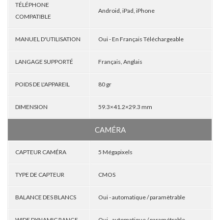
TÉLÉPHONE
Android, iPad, iPhone
COMPATIBLE
MANUEL D'UTILISATION
Oui - En Français Téléchargeable
LANGAGE SUPPORTÉ
Français, Anglais
POIDS DE L'APPAREIL
80 gr
DIMENSION
59.3×41.2×29.3 mm
CAMÉRA
CAPTEUR CAMÉRA
5 Mégapixels
TYPE DE CAPTEUR
CMOS
BALANCE DES BLANCS
Oui - automatique / paramètrable
WIDE DYNAMIC RANGE
Oui - automatique / paramétrable