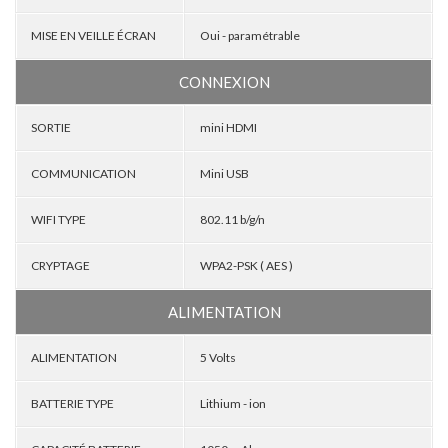
MISE EN VEILLE ÉCRAN
Oui - paramétrable
CONNEXION
SORTIE
mini HDMI
COMMUNICATION
Mini USB
WIFI TYPE
802.11 b/g/n
CRYPTAGE
WPA2-PSK ( AES )
ALIMENTATION
ALIMENTATION
5 Volts
BATTERIE TYPE
Lithium - ion