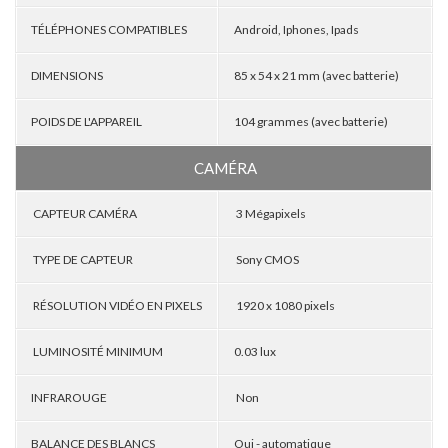
TÉLÉPHONES COMPATIBLES
Android, Iphones, Ipads
DIMENSIONS
85 x 54 x 21 mm (avec batterie)
POIDS DE L'APPAREIL
104 grammes (avec batterie)
CAMÉRA
CAPTEUR CAMÉRA
3 Mégapixels
TYPE DE CAPTEUR
Sony CMOS
RÉSOLUTION VIDÉO EN PIXELS
1920 x 1080 pixels
LUMINOSITÉ MINIMUM
0.03 lux
INFRAROUGE
Non
BALANCE DES BLANCS
Oui - automatique