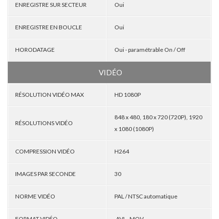
ENREGISTRE SUR SECTEUR
Oui
ENREGISTRE EN BOUCLE
Oui
HORODATAGE
Oui - paramétrable On / Off
VIDÉO
RÉSOLUTION VIDÉO MAX
HD 1080P
848 x 480, 180 x 720 (720P), 1920
RÉSOLUTIONS VIDÉO
x 1080 (1080P)
COMPRESSION VIDÉO
H264
IMAGES PAR SECONDE
30
NORME VIDÉO
PAL / NTSC automatique
FORMAT VIDÉO
.AVI , .MOV