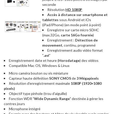
seconde
Résolution
HD 1080P
Accès à distance sur smartphone et
tablettes
sous Android et iOs
(iPad/iPhone) (en mode point à point)
Enregistre sur carte micro SDHC
(max.32Go,
carte 16Go fournie
)
Enregistrement :
Détection de
mouvement
, continu, programmé
Enregistrement audio vidéo format
"
.avi
"
Enregistrement date et heure (
Horodatage
) des vidéos
Compatible Mac OS, Windows & Linux
Micro caméra bouton ou vis miniature
Capteur haute définition
SONY CMOS
de
3 Mégapixels
Résolution d'enregistrement maximale
1080P (1920×1080
pixels)
Objectif type pinhole (trou d'aiguille)
Fonction WDR "
Wide Dynamic Range
" destinée à gérer les
contres jours
Microphone intégré
Fournie avec des boutons et têtes de vis vissable sur la caméra