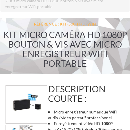
Kit micro caméra HD 1080P bouton & vis avec micro
enregistreur WiFi portable
RÉFÉRENCE : KIT-500-FHD-WIFI
KIT MICRO CAMÉRA HD 1080P
BOUTON & VIS AVEC MICRO
ENREGISTREUR WIFI
PORTABLE
DESCRIPTION
COURTE :
Micro enregistreur numérique WiFI
audio / vidéo portatif professionnel
Enregistrement vidéo HD
1080P
jusqu'à 1920×1080 pixels à 30 images par