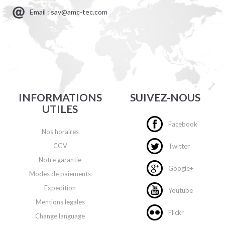
Email : sav@amc-tec.com
INFORMATIONS
SUIVEZ-NOUS
UTILES
Facebook
Nos horaires
CGV
Twitter
Notre garantie
Google+
Modes de paiements
Expedition
Youtube
Mentions legales
Flickr
Change language