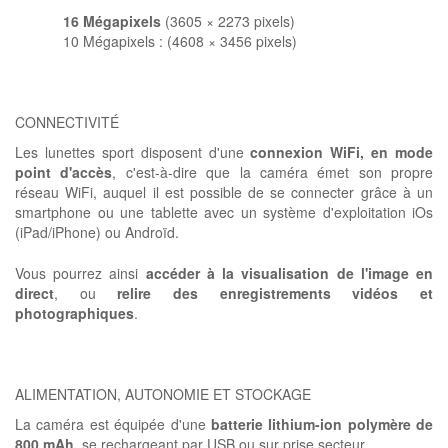
16 Mégapixels
(3605 × 2273 pixels)
10 Mégapixels : (4608 × 3456 pixels)
CONNECTIVITÉ
Les lunettes sport disposent d'une
connexion WiFi, en mode
point d'accès
, c'est-à-dire que la caméra émet son propre
réseau WiFi, auquel il est possible de se connecter grâce à un
smartphone ou une tablette avec un système d'exploitation iOs
(iPad/iPhone) ou Androïd.
Vous pourrez ainsi
accéder à la visualisation de l'image en
direct
, ou
relire des enregistrements vidéos et
photographiques
.
ALIMENTATION, AUTONOMIE ET STOCKAGE
La caméra est équipée d'une
batterie lithium-ion polymère de
800 mAh
, se rechargeant par USB ou sur prise secteur.