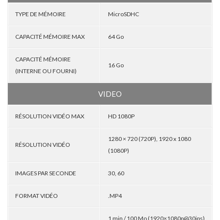
TYPE DE MÉMOIRE
MicroSDHC
CAPACITÉ MÉMOIRE MAX
64 Go
CAPACITÉ MÉMOIRE
16 Go
(INTERNE OU FOURNI)
VIDEO
RÉSOLUTION VIDÉO MAX
HD 1080P
1280 × 720 (720P), 1920 x 1080
RÉSOLUTION VIDÉO
(1080P)
IMAGES PAR SECONDE
30, 60
FORMAT VIDÉO
.MP4
1 min / 100 Mo (1920×1080p@30ips)