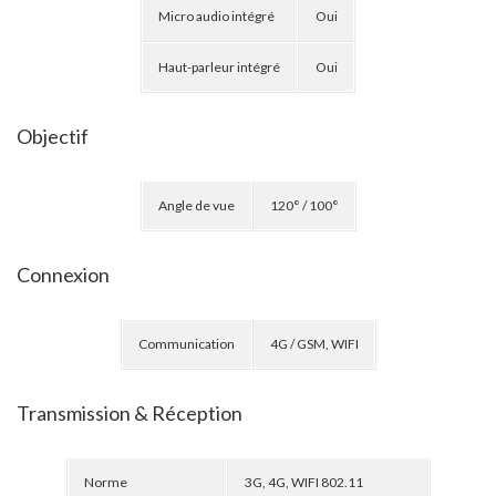
Micro audio intégré
Oui
Haut-parleur intégré
Oui
Objectif
Angle de vue
120° / 100°
Connexion
Communication
4G / GSM, WIFI
Transmission & Réception
Norme
3G, 4G, WIFI 802.11