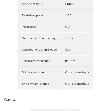
Type de capteur
CMOS
Taille du capteur
1/3"
Infrarouge
Oui
Nombre de LED infrarouge
1 LED
Longueur onde infrarouge
850 nm
Sensibilité infrarouge
850 nm
Balance des blancs
Oui - automatique
Wide dynamic range
Oui - automatique
Audio