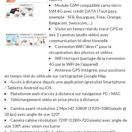
Module GSM compatible carte micro
SIM 4G avec crédit DATA (Tout pays,
exemple : SFR, Bouygues, Free, Orange,
Belgacom, Swisscom, ...)
Vision en temps réel du tracé GPS et
des 2 caméras (audio vidéo) avec
communication bi-directionnelle
Connexion WiFi "direct" pour la
récupération des photos et vidéos
WiFi Hotspot (partage de la connexion
4G par le WiFi de l'appareil)
Antenne GPS intégrée, pour positions
en temps réel du véhicule sur cartographie Google Map
Accès à distance depuis une application (gratuite) Smartphone
/ Tablette Android ou iOS
Plateforme web d'accès à distance sur navigateur PC / MAC
Téléchargement vidéo et prise photo à distance
Caméra avant résolution 2 Mpx HD 1080P (1920×1080 pixels @
30 ips) avec angle de vue 120°
Caméra cabine résolution 720P (1280×720 pixels) avec angle de
vue 100°, avec vision nocturne
Enregistrement audio & vidéo sur carte mémoire microSD