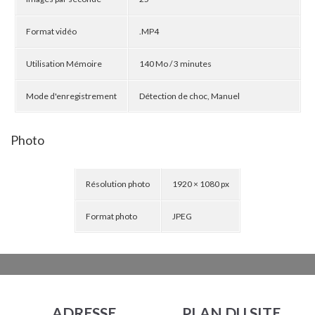
Format vidéo
.MP4
Utilisation Mémoire
140 Mo / 3 minutes
Mode d'enregistrement
Détection de choc, Manuel
Photo
Résolution photo
1920 × 1080 px
Format photo
JPEG
ADRESSE
PLAN DU SITE