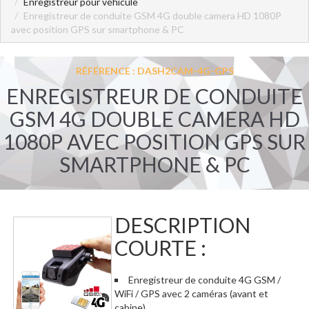
Enregistreur pour véhicule
Enregistreur de conduite GSM 4G double camera HD 1080P
avec position GPS sur smartphone & PC
RÉFÉRENCE : DASH2CAM-4G-GPS
ENREGISTREUR DE CONDUITE
GSM 4G DOUBLE CAMERA HD
1080P AVEC POSITION GPS SUR
SMARTPHONE & PC
DESCRIPTION
COURTE :
Enregistreur de conduite 4G GSM /
WiFi / GPS avec 2 caméras (avant et
cabine)