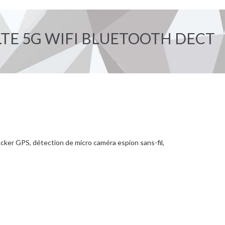
TE 5G WIFI BLUETOOTH DECT
acker GPS, détection de micro caméra espion sans-fil,