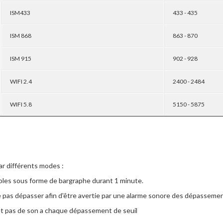
ISM433
433 - 435
ISM 868
863 - 870
ISM 915
902 - 928
WIFI 2.4
2400 - 2484
WIFI 5.8
5150 - 5875
par différents modes :
coles sous forme de bargraphe durant 1 minute.
e pas dépasser afin d'être avertie par une alarme sonore des dépassemen
et pas de son a chaque dépassement de seuil