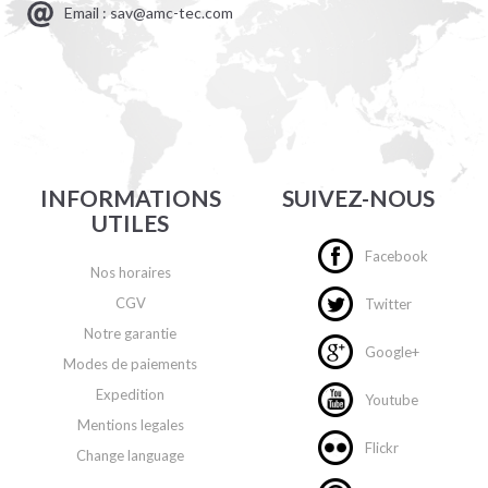
Email : sav@amc-tec.com
INFORMATIONS
SUIVEZ-NOUS
UTILES
Facebook
Nos horaires
CGV
Twitter
Notre garantie
Google+
Modes de paiements
Expedition
Youtube
Mentions legales
Flickr
Change language