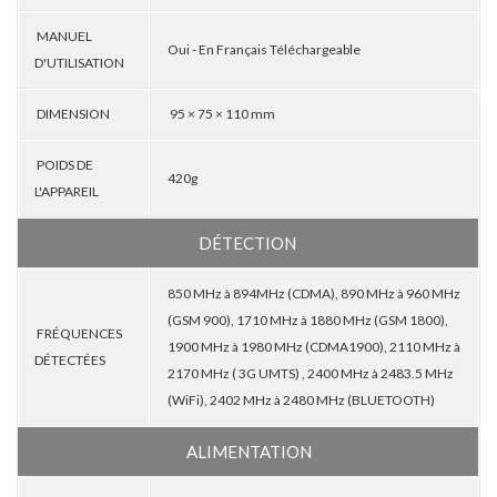
MANUEL
Oui - En Français Téléchargeable
D'UTILISATION
DIMENSION
95 × 75 × 110 mm
POIDS DE
420g
L'APPAREIL
DÉTECTION
850 MHz à 894MHz (CDMA), 890 MHz à 960 MHz
(GSM 900), 1710 MHz à 1880 MHz (GSM 1800),
FRÉQUENCES
1900 MHz à 1980 MHz (CDMA1900), 2110 MHz à
DÉTECTÉES
2170 MHz ( 3G UMTS) , 2400 MHz à 2483.5 MHz
(WiFi), 2402 MHz à 2480 MHz (BLUETOOTH)
ALIMENTATION