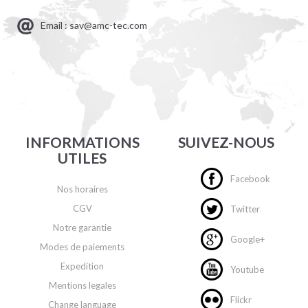
Email : sav@amc-tec.com
INFORMATIONS
SUIVEZ-NOUS
UTILES
Facebook
Nos horaires
CGV
Twitter
Notre garantie
Google+
Modes de paiements
Expedition
Youtube
Mentions legales
Flickr
Change language